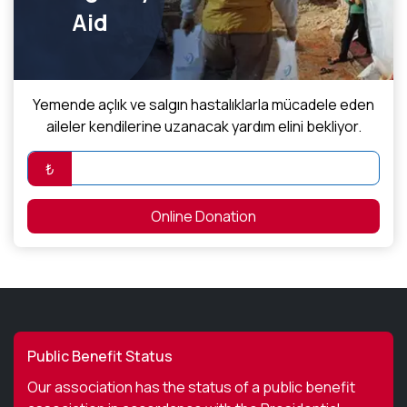
Aid
Yemende açlık ve salgın hastalıklarla mücadele eden
aileler kendilerine uzanacak yardım elini bekliyor.
₺
Online Donation
Public Benefit Status
Our association has the status of a public benefit