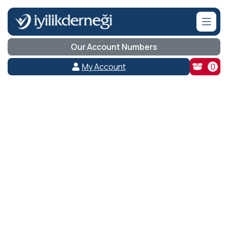
Our Account Numbers
My Account
0
Sudan Acil Yardım