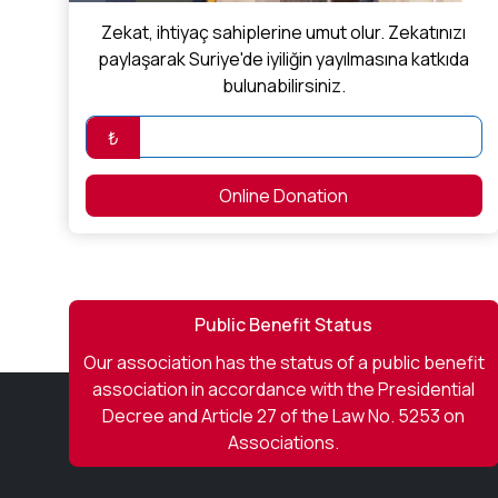
Zekat, ihtiyaç sahiplerine umut olur. Zekatınızı
paylaşarak Suriye'de iyiliğin yayılmasına katkıda
bulunabilirsiniz.
₺
Online Donation
Public Benefit Status
Our association has the status of a public benefit
association in accordance with the Presidential
Decree and Article 27 of the Law No. 5253 on
Associations.