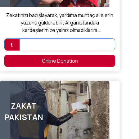
Zekatınızı bağışlayarak, yardıma muhtaç ailelerin
yüzünü güldürebilir, Afganistandaki
kardeşlerimize yalnız olmadıklarını
hissettirebilirsiniz.
₺
Online Donation
ZAKAT
PAKISTAN