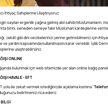
ızı İhtiyaç Sahiplerine Ulaştırıyoruz
in sayılan ergenlik çağına gelmiş akıl sahibi Müslümanların, mallar
kırkta birini, seneden seneye fakir Müslüman kardeşlerine verme
eği; zekât gibi dini vecibelerinizi yerine getirebilmeniz için ihtiya
e ve yardım kapsamında kullanılmasını karar verebilir, İyilik Dern
iplerine ulaştırabilirsiniz.
ĞIŞI
ONLINE
ışında bulunmak için web sitemizde yer alan online bağış panelini
ĞIŞI HAVALE - EFT
 yolu ile zekat vermek istediğinizde açıklama kısmına “
Telefon
uğunuzu belirtmenizi rica ederiz.
 BİLGİ