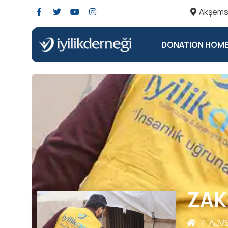
Akşemse
DONATION HOM
ZAK
/
ALM