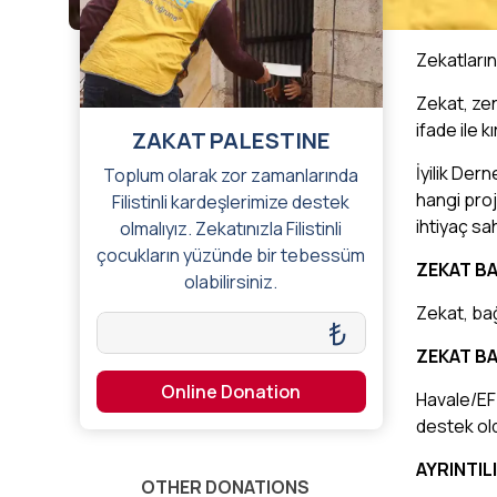
Zekatların
Zekat, zeng
ifade ile 
ZAKAT PALESTINE
İyilik Dern
Toplum olarak zor zamanlarında
hangi proj
Filistinli kardeşlerimize destek
ihtiyaç sah
olmalıyız. Zekatınızla Filistinli
çocukların yüzünde bir tebessüm
ZEKAT BA
olabilirsiniz.
Zekat, bağ
₺
ZEKAT BA
Online Donation
Havale/EFT
destek old
AYRINTILI
OTHER DONATIONS