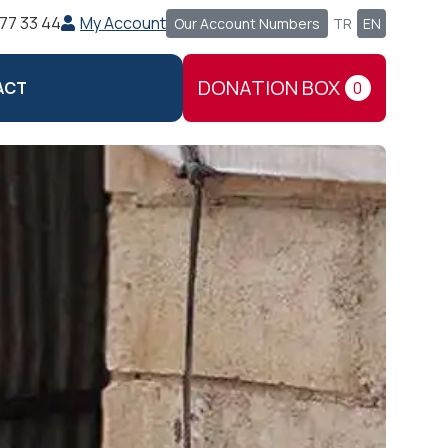
77 33 44
My Account
Our Account Numbers
TR
EN
DONATION BOX
ACT
0