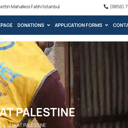
ttin Mahallesi Fatih/İstanbul
(0850) 7
EPAGE
DONATIONS
APPLICATION FORMS
CONT
AT PALESTINE
S
/
ZAKAT PALESTINE