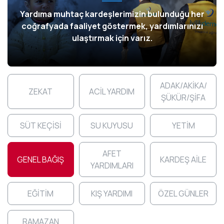
Yardıma muhtaç kardeşlerimizin bulunduğu her
coğrafyada faaliyet göstermek, yardımlarınızı
ulaştırmak için varız.
ADAK/AKİKA/
ZEKAT
ACİL YARDIM
ŞÜKÜR/ŞİFA
SÜT KEÇİSİ
SU KUYUSU
YETİM
AFET
GENEL BAĞIŞ
KARDEŞ AİLE
YARDIMLARI
EĞİTİM
KIŞ YARDIMI
ÖZEL GÜNLER
RAMAZAN