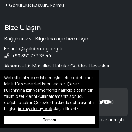
Gönüllülük Başvuru Formu
Bize Ulaşın
Bağışlarınız ve Bilgi almak için bize ulaşın.
info@iyilikdernegi.org.tr
+90 850 777 33 44
Akşemsettin Mahallesi Halıcılar Caddesi Heveskar
sokak No.8 Fatih / İstanbul
Web sitemizde en iyi deneyimi elde edebilmek
için lütfen çerezleri kabul ediniz. Çerez
kullanımına izin vermemeniz halinde sitenin bir
takım özelliklerini kullanamamanız sonucu
© 2026 İyilik Derneği Her hakkı
doğabilecektir. Çerezler hakkında daha ayrıntılı
saklıdır.
bilgiye
buraya tıklayarak
ulaşabilirsiniz.
Bu site Aidango
Dernek Programı
ERP
'si ile hazırlanmıştır.
Tamam