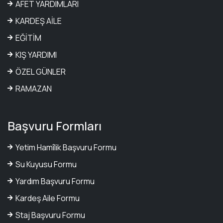
AFET YARDIMLARI
KARDEŞ AİLE
EĞİTİM
KIŞ YARDIMI
ÖZEL GÜNLER
RAMAZAN
Başvuru Formları
Yetim Hamîlik Başvuru Formu
Su Kuyusu Formu
Yardım Başvuru Formu
Kardeş Aile Formu
Staj Başvuru Formu