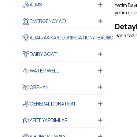
ALMS
Yetim Bayr
yetim çocu
EMERGENCY AID
Detayl
Daha fazla 
ADAK/AKIKA/GLORIFICATION/HEALING
DAIRY GOAT
WATER WELL
ORPHAN
GENERAL DONATION
AFET YARDIMLARI
SIBLINGS FAMILY