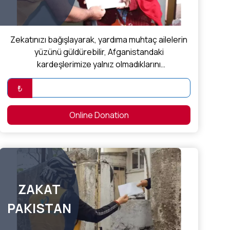
Zekatınızı bağışlayarak, yardıma muhtaç ailelerin
yüzünü güldürebilir, Afganistandaki
kardeşlerimize yalnız olmadıklarını
hissettirebilirsiniz.
₺
Online Donation
ZAKAT
PAKISTAN