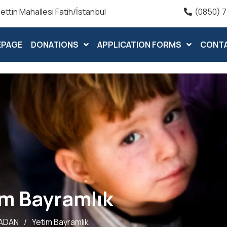
ttin Mahallesi Fatih/İstanbul
(0850) 7
EPAGE
DONATIONS
APPLICATION FORMS
CONT
im Bayramlık
ADAN
/
Yetim Bayramlık