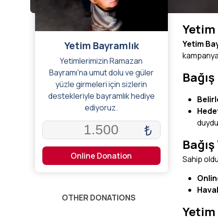
Yetim
Yetim Ba
Yetim Bayramlık
kampanyadı
Yetimlerimizin Ramazan
Bayramı'na umut dolu ve güler
Bağış 
yüzle girmeleri için sizlerin
destekleriyle bayramlık hediye
Belir
ediyoruz.
Hede
duydu
₺
Bağış
Online Donation
Sahip oldu
Onlin
Haval
OTHER DONATIONS
Yetim