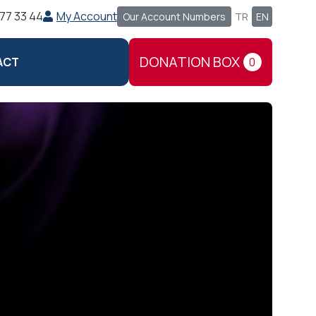
77 33 44
My Account
Our Account Numbers
TR
EN
DONATION BOX
ACT
0