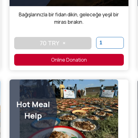
Bağışlarınızla bir fidan dikin, geleceğe yeşil bir
miras bırakın.
70 TRY
×
Online Donation
Hot Meal
Help