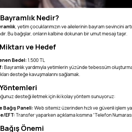
 Bayramlık Nedir?
yramlık
, yetim çocuklarımızın ve ailelerinin bayram sevincini ar
r. Bu bağışlar, onların kalbine dokunan bir umut mesajı taşır.
Miktarı ve Hedef
lenen Bedel:
1.500 TL
f:
Bayramlık yardımıyla yetimlerin yüzünde tebessüm oluşturmak
kları desteğe kavuşmalarını sağlamak.
 Yöntemleri
ğunuz desteği iletmek için iki kolay yöntem sunuyoruz:
e Bağış Paneli:
Web sitemiz üzerinden hızlı ve güvenli işlem yap
e/EFT:
Transfer yaparken açıklama kısmına “Telefon Numarası v
 Bağış Önemi