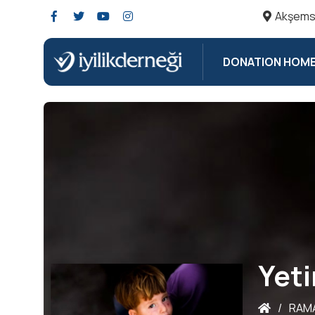
Akşemse
DONATION HOM
Yet
/
RAM